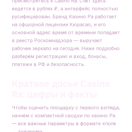
присмотритесь к Casino Ra. Счёт здесь
ведётся в рублях ₽, а интерфейс полностью
русифицирован. Бренд Казино Ра работает
на офшорной лицензии Кюрасао, и его
основной адрес время от времени попадает
в реестр Роскомнадзора — выручает
рабочее зеркало на сегодня. Ниже подробно
разберём регистрацию и вход, бонусы,
платежи в РФ и безопасность.
Краткое досье Casino
Ra: цифры и факты
Чтобы оценить площадку с первого взгляда,
начнём с компактной сводки по казино Ра
— все важные параметры в формате «поле
→ значение».