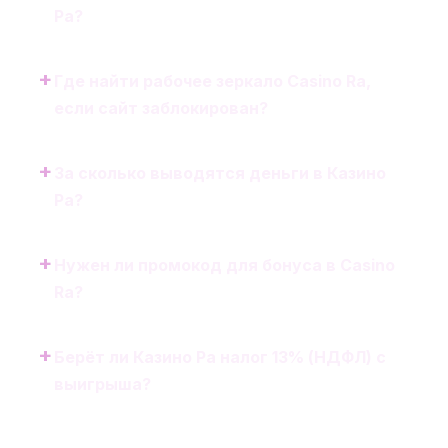
Ра?
Где найти рабочее зеркало Casino Ra,
если сайт заблокирован?
За сколько выводятся деньги в Казино
Ра?
Нужен ли промокод для бонуса в Casino
Ra?
Берёт ли Казино Ра налог 13% (НДФЛ) с
выигрыша?