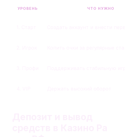
УРОВЕНЬ
ЧТО НУЖНО
1. Старт
Создать аккаунт и внести первый 
2. Игрок
Копить очки за регулярные ставки
3. Профи
Поддерживать стабильную игру
4. VIP
Держать высокий оборот
Депозит и вывод
средств в Казино Ра