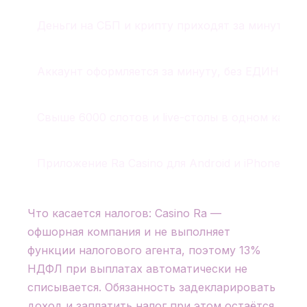
Деньги на СБП и крипту приходят за минуты
Аккаунт оформляется за минуту, без ЕДИНОГ
Свыше 6000 слотов и live-столы в одном кабин
Приложение Ra Casino для Android и iPhone
Что касается налогов: Casino Ra —
офшорная компания и не выполняет
функции налогового агента, поэтому 13%
НДФЛ при выплатах автоматически не
списывается. Обязанность задекларировать
доход и заплатить налог при этом остаётся