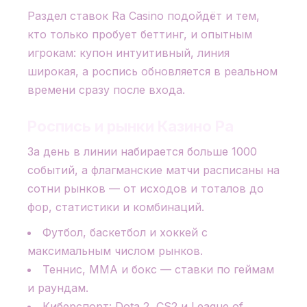
Раздел ставок Ra Casino подойдёт и тем,
кто только пробует беттинг, и опытным
игрокам: купон интуитивный, линия
широкая, а роспись обновляется в реальном
времени сразу после входа.
Роспись и рынки Казино Ра
За день в линии набирается больше 1000
событий, а флагманские матчи расписаны на
сотни рынков — от исходов и тоталов до
фор, статистики и комбинаций.
Футбол, баскетбол и хоккей с
максимальным числом рынков.
Теннис, ММА и бокс — ставки по геймам
и раундам.
Киберспорт: Dota 2, CS2 и League of