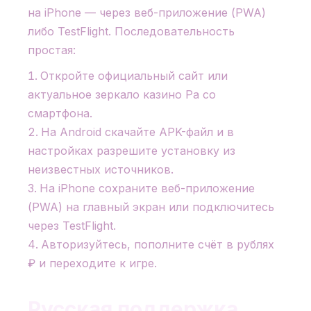
на iPhone — через веб-приложение (PWA)
либо TestFlight. Последовательность
простая:
Откройте официальный сайт или
актуальное зеркало казино Ра со
смартфона.
На Android скачайте APK-файл и в
настройках разрешите установку из
неизвестных источников.
На iPhone сохраните веб-приложение
(PWA) на главный экран или подключитесь
через TestFlight.
Авторизуйтесь, пополните счёт в рублях
₽ и переходите к игре.
Русская поддержка