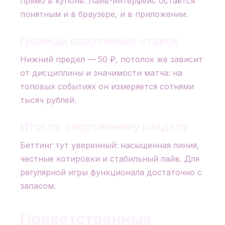
прямо в купоне. Лайв-интерфейс остаётся
понятным и в браузере, и в приложении.
Границы спортивных ставок
Нижний предел — 50 ₽, потолок же зависит
от дисциплины и значимости матча: на
топовых событиях он измеряется сотнями
тысяч рублей.
Итог по спортивному разделу
Беттинг тут уверенный: насыщенная линия,
честные котировки и стабильный лайв. Для
регулярной игры функционала достаточно с
запасом.
Приветственные