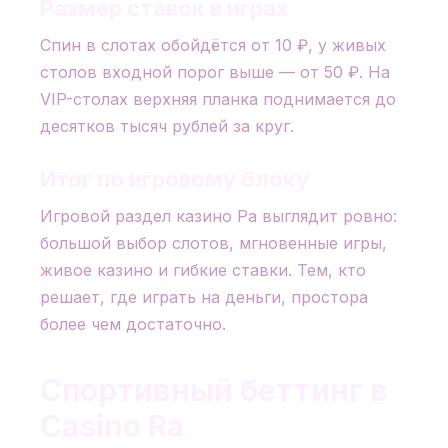
Размер ставок в играх
Спин в слотах обойдётся от 10 ₽, у живых
столов входной порог выше — от 50 ₽. На
VIP-столах верхняя планка поднимается до
десятков тысяч рублей за круг.
Итог по игровому блоку
Игровой раздел казино Ра выглядит ровно:
большой выбор слотов, мгновенные игры,
живое казино и гибкие ставки. Тем, кто
решает, где играть на деньги, простора
более чем достаточно.
Спортивный беттинг в
Casino Ra