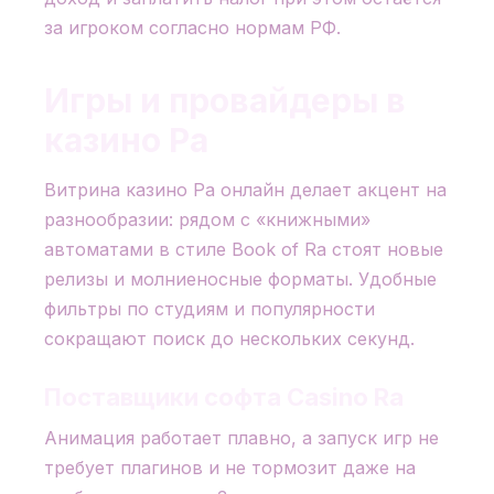
за игроком согласно нормам РФ.
Игры и провайдеры в
казино Ра
Витрина казино Ра онлайн делает акцент на
разнообразии: рядом с «книжными»
автоматами в стиле Book of Ra стоят новые
релизы и молниеносные форматы. Удобные
фильтры по студиям и популярности
сокращают поиск до нескольких секунд.
Поставщики софта Casino Ra
Анимация работает плавно, а запуск игр не
требует плагинов и не тормозит даже на