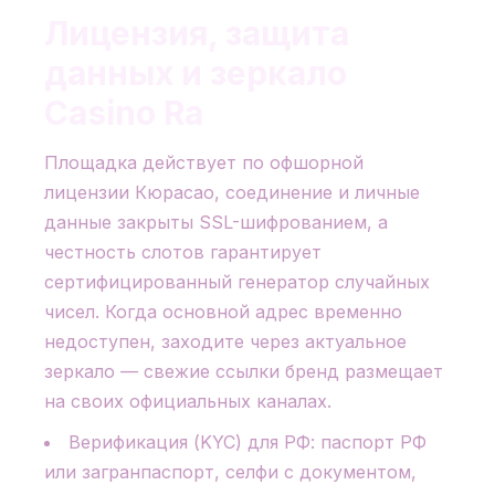
Лицензия, защита
данных и зеркало
Casino Ra
Площадка действует по офшорной
лицензии Кюрасао, соединение и личные
данные закрыты SSL-шифрованием, а
честность слотов гарантирует
сертифицированный генератор случайных
чисел. Когда основной адрес временно
недоступен, заходите через актуальное
зеркало — свежие ссылки бренд размещает
на своих официальных каналах.
Верификация (KYC) для РФ: паспорт РФ
или загранпаспорт, селфи с документом,